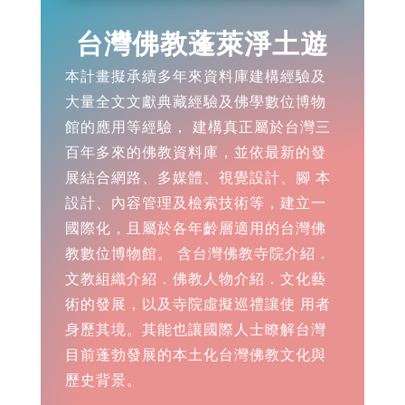
台灣佛教蓬萊淨土遊
本計畫擬承續多年來資料庫建構經驗及
大量全文文獻典藏經驗及佛學數位博物
館的應用等經驗， 建構真正屬於台灣三
百年多來的佛教資料庫，並依最新的發
展結合網路、多媒體、視覺設計、腳 本
設計、內容管理及檢索技術等，建立一
國際化，且屬於各年齡層適用的台灣佛
教數位博物館。 含台灣佛教寺院介紹．
文教組織介紹．佛教人物介紹．文化藝
術的發展，以及寺院虛擬巡禮讓使 用者
身歷其境。其能也讓國際人士瞭解台灣
目前蓬勃發展的本土化台灣佛教文化與
歷史背景。