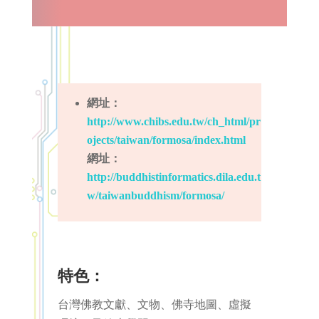
網址
：
http://www.chibs.edu.tw/ch_html/pr
ojects/taiwan/formosa/index.html
網址
：
http://buddhistinformatics.dila.edu.t
w/taiwanbuddhism/formosa/
特色：
台灣佛教文獻、文物、佛寺地圖、虛擬