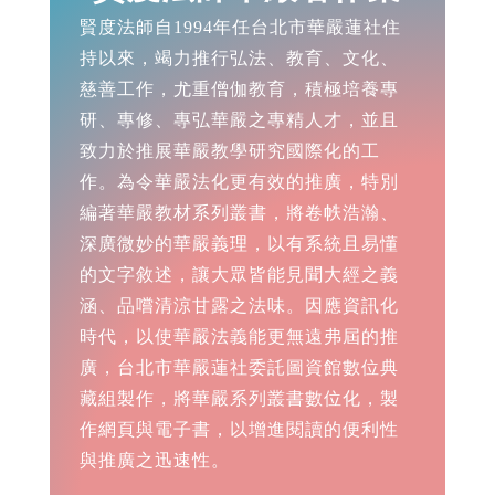
賢度法師自1994年任台北市華嚴蓮社住
持以來，竭力推行弘法、教育、文化、
慈善工作，尤重僧伽教育，積極培養專
研、專修、專弘華嚴之專精人才，並且
致力於推展華嚴教學研究國際化的工
作。為令華嚴法化更有效的推廣，特別
編著華嚴教材系列叢書，將卷帙浩瀚、
深廣微妙的華嚴義理，以有系統且易懂
的文字敘述，讓大眾皆能見聞大經之義
涵、品嚐清涼甘露之法味。因應資訊化
時代，以使華嚴法義能更無遠弗屆的推
廣，台北市華嚴蓮社委託圖資館數位典
藏組製作，將華嚴系列叢書數位化，製
作網頁與電子書，以增進閱讀的便利性
與推廣之迅速性。