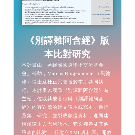
《別譯雜阿含經》版
本比對研究
本計畫由「蔣經國國際學術交流基金
會」補助，Marcus Bingenheimer（馬德
偉）博士及杜正民教授於本所共同執
行。本計畫以漢譯《別譯雜阿含經》為
主軸，佐以其他各種與《別譯雜阿含
經》內容對應的經文譯本或寫本，進行
蒐集、研究，並製成數位資料，進而建
構漢譯本與巴利語本、梵文殘卷及其他
譯本的比對 ，並建立XML資料庫。開放