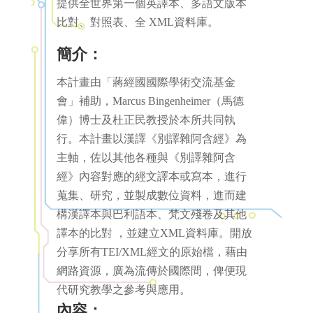
提供全世界第一個英譯本、多語文版本
比對、對照表、全 XML資料庫。
簡介：
本計畫由「蔣經國國際學術交流基金
會」補助，Marcus Bingenheimer（馬德
偉）博士及杜正民教授於本所共同執
行。本計畫以漢譯《別譯雜阿含經》為
主軸，佐以其他各種與《別譯雜阿含
經》內容對應的經文譯本或寫本，進行
蒐集、研究，並製成數位資料，進而建
構漢譯本與巴利語本、梵文殘卷及其他
譯本的比對 ，並建立XML資料庫。開放
分享所有TEI/XML經文的原始檔，藉由
網路資源，廣為流傳於國際間，俾便現
代研究教學之參考與應用。
內容：