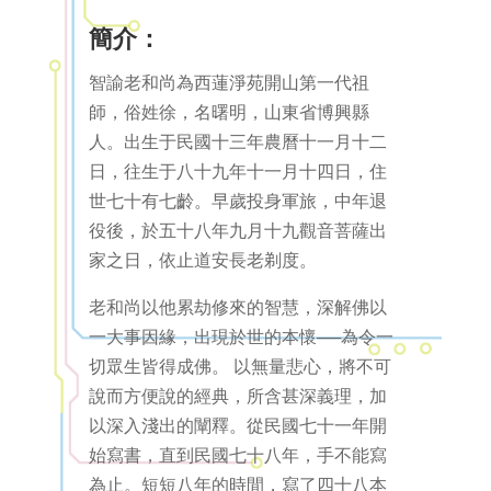
簡介：
智諭老和尚為西蓮淨苑開山第一代祖
師，俗姓徐，名曙明，山東省博興縣
人。出生于民國十三年農曆十一月十二
日，往生于八十九年十一月十四日，住
世七十有七齡。早歲投身軍旅，中年退
役後，於五十八年九月十九觀音菩薩出
家之日，依止道安長老剃度。
老和尚以他累劫修來的智慧，深解佛以
一大事因緣，出現於世的本懷──為令一
切眾生皆得成佛。 以無量悲心，將不可
說而方便說的經典，所含甚深義理，加
以深入淺出的闡釋。從民國七十一年開
始寫書，直到民國七十八年，手不能寫
為止。短短八年的時間，寫了四十八本