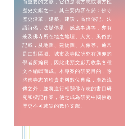
而重要的文獻，它也是地方志或地方性
歷史文獻之一。其主要內容在於：佛寺
歷史沿革，建築、建設，高僧傳記、法
語詩偈，法脈傳承，感應事跡等，亦有
兼及佛寺所在地之地理、人文、風俗的
記載，及地圖、建物圖、人像等。通常
是由對區域、城市及寺院研究有興趣的
學者所編寫，因此此類文獻乃收集各種
文本編輯而成。本專案的研究目的，除
將佛寺志的珍貴史料數位典藏，廣為流
傳之外，並將進行相關佛寺志的書目研
究和標記作業，使之成為研究中國佛教
歷史不可或缺的數位文獻。