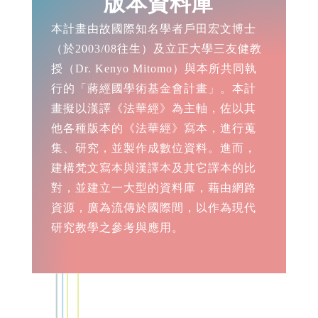
版本資料庫
本計畫由故國際知名學者戶田宏文博士
（於2003/08往生）及立正大學三友健教
授（Dr. Kenyo Mitomo）與本所共同執
行的「蔣經國學術基金會計畫」。本計
畫擬以漢譯《法華經》為主軸，佐以其
他各種版本的《法華經》寫本，進行蒐
集、研究，並製作成數位資料。進而，
建構梵文寫本與漢譯本及其它譯本的比
對，並建立一大型的資料庫，藉由網路
資源，廣為流傳於國際間，以作為現代
研究教學之參考與應用。