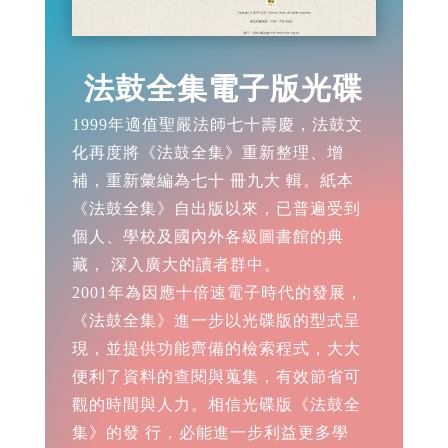
法鼓全集電子版光碟
1999年適值聖嚴法師七十壽慶，法鼓文
化再度將《法鼓全集》重新整理、增
補，重新彙編為七十 冊九大 輯。紙本
《法鼓全集》自出版以來，已普遍受到
個人、學校及國內外各級圖書館的典
藏， 深入廣大的讀者群中。
2001年為因應十倍速電子時代的發展，
《法鼓全集》進一步以光碟版的型式呈
現，並提供功能齊備的檢索程式，大大
便利了資料的查閱與蒐集，有效節省可
觀的時間與人力。相信光碟版《法鼓全
集》的發 行，必能進一步利益更多學