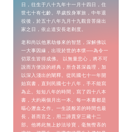
日，往生于八十九年十一月十四日，住
世七十有七齡。早歲投身軍旅，中年退
役後，於五十八年九月十九觀音菩薩出
家之日，依止道安長老剃度。
老和尚以他累劫修來的智慧，深解佛以
一大事因緣，出現於世的本懷──為令一
切眾生皆得成佛。 以無量悲心，將不可
說而方便說的經典，所含甚深義理，加
以深入淺出的闡釋。從民國七十一年開
始寫書，直到民國七十八年，手不能寫
為止。短短八年的時間，寫了四十八本
書，大約兩個月出一本。每一本書都是
嘔心瀝血之作。一生談般若的時間也最
長，甚而言之，用二諦貫穿三藏十二
部。他將此無上妙法珍寶，毫無慳吝的