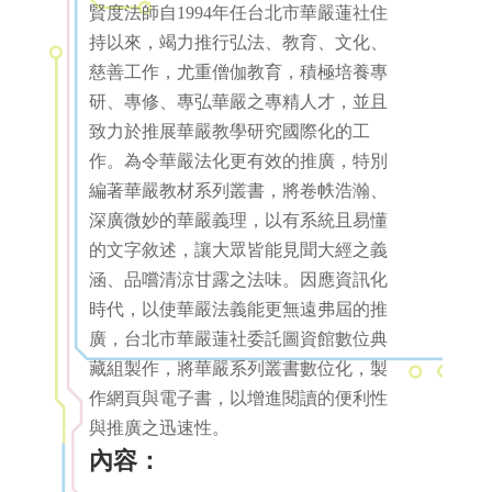
賢度法師自1994年任台北市華嚴蓮社住
持以來，竭力推行弘法、教育、文化、
慈善工作，尤重僧伽教育，積極培養專
研、專修、專弘華嚴之專精人才，並且
致力於推展華嚴教學研究國際化的工
作。為令華嚴法化更有效的推廣，特別
編著華嚴教材系列叢書，將卷帙浩瀚、
深廣微妙的華嚴義理，以有系統且易懂
的文字敘述，讓大眾皆能見聞大經之義
涵、品嚐清涼甘露之法味。因應資訊化
時代，以使華嚴法義能更無遠弗屆的推
廣，台北市華嚴蓮社委託圖資館數位典
藏組製作，將華嚴系列叢書數位化，製
作網頁與電子書，以增進閱讀的便利性
與推廣之迅速性。
內容：