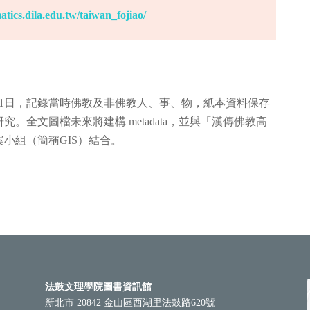
atics.dila.edu.tw/taiwan_fojiao/
7月1日，記錄當時佛教及非佛教人、事、物，紙本資料保存
。全文圖檔未來將建構 metadata，並與「漢傳佛教高
小組（簡稱GIS）結合。
法鼓文理學院圖書資訊館
新北市 20842 金山區西湖里法鼓路620號