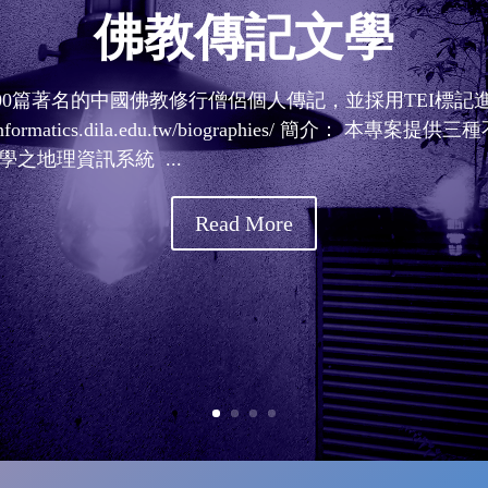
佛教傳記文學
00篇著名的中國佛教修行僧侶個人傳記，並採用TEI標
stinformatics.dila.edu.tw/biographies/ 簡介： 本
之地理資訊系統 ...
Read More