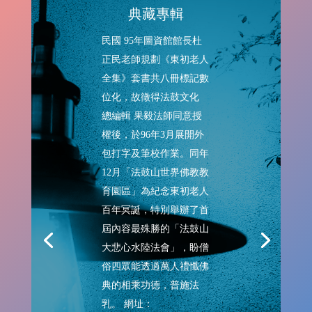
典藏專輯
民國 95年圖資館館長杜
正民老師規劃《東初老人
全集》套書共八冊標記數
位化，故徵得法鼓文化
總編輯 果毅法師同意授
權後，於96年3月展開外
包打字及筆校作業。同年
12月「法鼓山世界佛教教
育園區」為紀念東初老人
百年冥誕，特別舉辦了首
屆內容最殊勝的「法鼓山
大悲心水陸法會」，盼僧
俗四眾能透過萬人禮懺佛
典的相乘功德，普施法
乳。 網址：